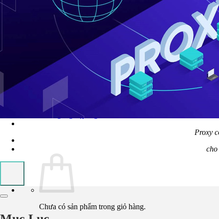
Quản Trị Dữ Liệu (Data System)
Trực Quan Hóa Dữ Liệu (Data Visualization)
Học Lập Trình (Full Stack)
Chuyên Viên Lập Trình (Full Stack)
Chuyên Viên Lập Trình Website (Full Stack)
Chuyên Viên Lập Trình Mobile (Full Stack)
Lập Trình Cho Trẻ Em
Software Testing
Tin Học Ứng Dụng
Lịch Khai Giảng
Tin Tức
Hoạt Động
Kiến Thức & Kỹ Năng
Hướng Nghiệp Ngành CNTT
Liên Hệ
Proxy c
cho 
Chưa có sản phẩm trong giỏ hàng.
Mục Lục