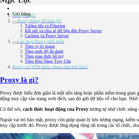
Giỏ hàng
Proxy là gì?
Proxy dùng để làm gì?
Tường lửa và Filtering
Kết nối và chia sẻ dữ liệu đến Proxy Server
Caching và Proxy Server
Các loại Proxy phổ biến
Theo vị trí mạng
Theo mức độ ẩn danh
Theo giao thức hỗ trợ
Theo Khả Năng Truy Cập
Proxy và VPN khác nhau như thế nào?
Proxy là gì?
Proxy được hiểu đơn giản là một nền tảng hoặc phần mềm trung gian gi
động truy cập vào trang web đích, sau đó gửi dữ liệu về cho bạn. Nhờ 
Có thể nói,
cách thức hoạt động của Proxy
tương tự như chức năng c
Ngoài vai trò bảo mật, proxy còn giúp quản lý lưu lượng mạng, kiểm s
truy cập trước đó. Proxy được ứng dụng rộng rãi trong các tổ chức, do