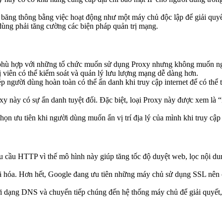
i băng thông bằng việc hoạt động như một máy chủ độc lập để giải quyế
ùng phải tăng cường các biện pháp quản trị mạng.
hù hợp với những tổ chức muốn sử dụng Proxy nhưng không muốn ngườ
ị viên có thể kiểm soát và quản lý lưu lượng mạng dễ dàng hơn.
 người dùng hoàn toàn có thể ẩn danh khi truy cập internet để có thể t
y này có sự ẩn danh tuyệt đối. Đặc biệt, loại Proxy này được xem là “
ọn ưu tiên khi người dùng muốn ẩn vị trí địa lý của mình khi truy cập 
êu cầu HTTP vì thế mô hình này giúp tăng tốc độ duyệt web, lọc nội d
ã hóa. Hơn hết, Google đang ưu tiên những máy chủ sử dụng SSL nên
ới dạng DNS và chuyển tiếp chúng đến hệ thống máy chủ để giải quyết,