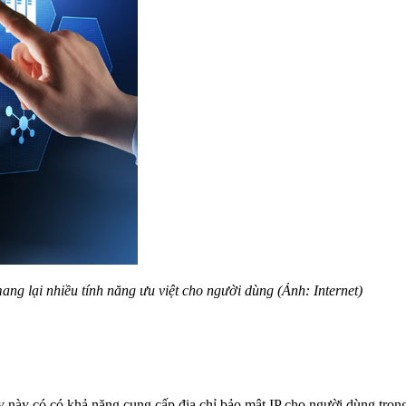
ang lại nhiều tính năng ưu việt cho người dùng (Ảnh: Internet)
 này có có khả năng cung cấp địa chỉ bảo mật IP cho người dùng tron