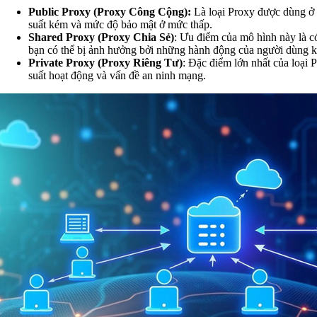
Public Proxy (Proxy Công Cộng):
Là loại Proxy được dùng ở 
suất kém và mức độ bảo mật ở mức thấp.
Shared Proxy (Proxy Chia Sẻ)
: Ưu điểm của mô hình này là có
bạn có thể bị ảnh hưởng bởi những hành động của người dùng k
Private Proxy (Proxy Riêng Tư)
: Đặc điểm lớn nhất của loại
suất hoạt động và vấn đề an ninh mạng.