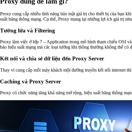
Proxy dùng để làm gì?
Proxy cung cấp nhiều tính năng bảo mật giá trị cho thiết bị của bạn k
suất băng thông mạng. Cụ thể, Proxy mang lại những lợi ích giá trị như
Tường lửa và Filtering
Proxy làm việc ở lớp 7 – Application trong mô hình tham chiếu OSI và
bảo hiệu suất mạng mà các loại tường lửa thông thường không thể có 
Kết nối và chia sẻ dữ liệu đến Proxy Server
Thay vì cung cấp mỗi máy khách một đường truyền kết nối internet thì t
Caching và Proxy Server
Proxy có chức năng tăng khả năng mở rộng, hiệu suất băng thông mạng,