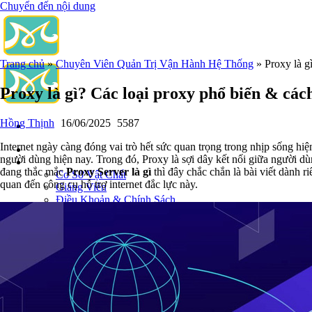
Chuyển đến nội dung
Trang chủ
»
Chuyên Viên Quản Trị Vận Hành Hệ Thống
»
Proxy là g
Proxy là gì? Các loại proxy phổ biến & các
Hồng Thịnh
16/06/2025
5587
Internet ngày càng đóng vai trò hết sức quan trọng trong nhịp sống hi
Trang Chủ
người dùng hiện nay. Trong đó, Proxy là sợi dây kết nối giữa người d
Giới Thiệu
đang thắc mắc
Proxy Server là gì
thì đây chắc chắn là bài viết dành
Cơ Sở Vật Chất
quan đến công cụ hỗ trợ internet đắc lực này.
Giảng Viên
Điều Khoản & Chính Sách
Khóa Đào Tạo
Chuyên Viên Quản Trị Vận Hành Hệ Thống
An Ninh Mạng (Network Security)
Chuyên Viên Quản Trị Hệ Thống & An Ninh Mạng
Quản trị Vận Hành Microsoft Azure
Quản Trị Hệ Thống LINUX
Học Phân Tích Dữ Liệu
Phân Tích Dữ Liệu (Data Analyst)