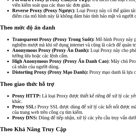
viên kiểm soát qua các thao tác đơn giản.
Reverse Proxy (Proxy Ngược)
: Loại Proxy này có thể giảm tả
điểm của mô hình này là không đảm bảo tính bảo mật và người d
Theo mức độ ẩn danh
Transparent Proxy (Proxy Trong Suốt):
Mô hình Proxy này p
nghiệm mượt mà khi sử dụng internet và cũng là cách để quản tr
Anonymous Proxy (Proxy Ẩn Danh):
Loại Proxy này cho phép
tường lửa hoặc các lệnh cấm.
High Anonymous Proxy (Proxy Ẩn Danh Cao)
: Máy chủ Prox
cá nhân của người dùng.
Distorting Proxy (Proxy Mạo Danh):
Proxy mạo danh là lựa ch
Theo giao thức hỗ trợ
Proxy HTTP:
Là loại Proxy được thiết kế riêng để xử lý các y
khác.
Proxy SSL:
Proxy SSL được dùng để xử lý các kết nối được m
của trang web trên công cụ tìm kiếm.
Proxy DNS:
Dùng để tiếp nhận, xử lý các yêu cầu truy vấn dư
Theo Khả Năng Truy Cập