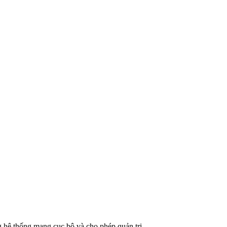
g hệ thống mạng cục bộ và cho phép quản trị