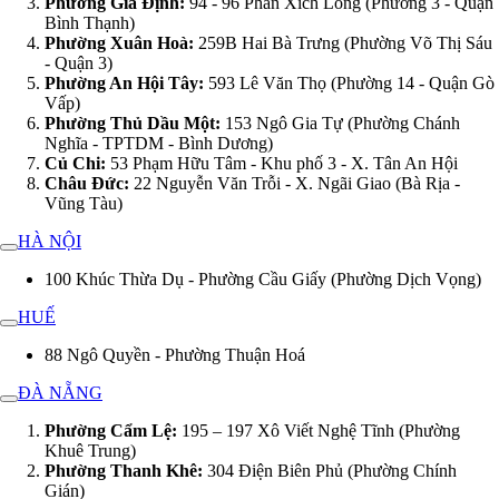
Phường Gia Định:
94 - 96 Phan Xích Long (Phường 3 - Quận
Bình Thạnh)
Phường Xuân Hoà:
259B Hai Bà Trưng (Phường Võ Thị Sáu
- Quận 3)
Phường An Hội Tây:
593 Lê Văn Thọ (Phường 14 - Quận Gò
Vấp)
Phường Thủ Dầu Một:
153 Ngô Gia Tự (Phường Chánh
Nghĩa - TPTDM - Bình Dương)
Củ Chi:
53 Phạm Hữu Tâm - Khu phố 3 - X. Tân An Hội
Châu Đức:
22 Nguyễn Văn Trỗi - X. Ngãi Giao (Bà Rịa -
Vũng Tàu)
HÀ NỘI
100 Khúc Thừa Dụ - Phường Cầu Giấy (Phường Dịch Vọng)
HUẾ
88 Ngô Quyền - Phường Thuận Hoá
ĐÀ NẴNG
Phường Cẩm Lệ:
195 – 197 Xô Viết Nghệ Tĩnh (Phường
Khuê Trung)
Phường Thanh Khê:
304 Điện Biên Phủ (Phường Chính
Gián)