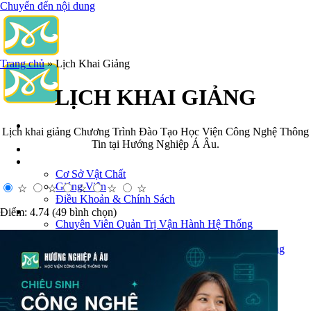
Chuyển đến nội dung
Trang chủ
»
Lịch Khai Giảng
LỊCH KHAI GIẢNG
Lịch khai giảng Chương Trình Đào Tạo Học Viện Công Nghệ Thông
Tin tại Hướng Nghiệp Á Âu.
Trang Chủ
Giới Thiệu
Cơ Sở Vật Chất
Giảng Viên
☆
☆
☆
☆
☆
Điều Khoản & Chính Sách
Khóa Đào Tạo
Điểm: 4.74 (49 bình chọn)
Chuyên Viên Quản Trị Vận Hành Hệ Thống
An Ninh Mạng (Network Security)
Chuyên Viên Quản Trị Hệ Thống & An Ninh Mạng
Quản trị Vận Hành Microsoft Azure
Quản Trị Hệ Thống LINUX
Học Phân Tích Dữ Liệu
Phân Tích Dữ Liệu (Data Analyst)