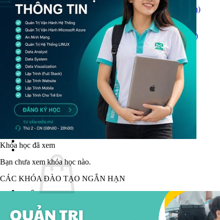
Quản Trị Dữ Liệu (Data System)
Trực Quan Hóa Dữ Liệu (Data Visualization)
Học Lập Trình (Full Stack)
Chuyên Viên Lập Trình (Full Stack)
Chuyên Viên Lập Trình Website (Full Stack)
Chuyên Viên Lập Trình Mobile (Full Stack)
Lập Trình Cho Trẻ Em
Software Testing
Tin Học Ứng Dụng
Lịch Khai Giảng
Tin Tức
Hoạt Động
Kiến Thức & Kỹ Năng
Hướng Nghiệp Ngành CNTT
Liên Hệ
Khóa học đã xem
Bạn chưa xem khóa học nào.
CÁC KHÓA ĐÀO TẠO NGẮN HẠN
Chưa có sản phẩm trong giỏ hàng.