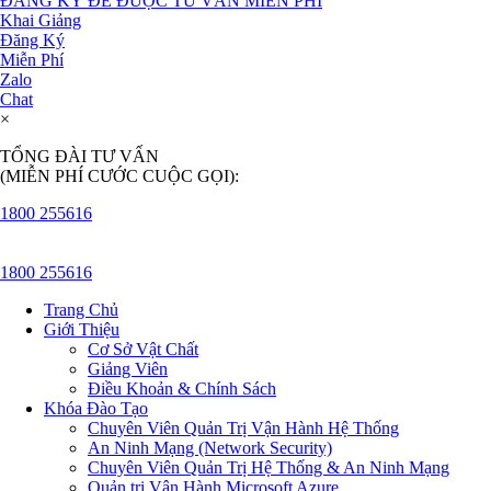
ĐĂNG KÝ ĐỂ ĐƯỢC TƯ VẤN MIỄN PHÍ
Khai Giảng
Đăng Ký
Miễn Phí
Zalo
Chat
×
TỔNG ĐÀI TƯ VẤN
(MIỄN PHÍ CƯỚC CUỘC GỌI):
1800 255616
1800 255616
Trang Chủ
Giới Thiệu
Cơ Sở Vật Chất
Giảng Viên
Điều Khoản & Chính Sách
Khóa Đào Tạo
Chuyên Viên Quản Trị Vận Hành Hệ Thống
An Ninh Mạng (Network Security)
Chuyên Viên Quản Trị Hệ Thống & An Ninh Mạng
Quản trị Vận Hành Microsoft Azure