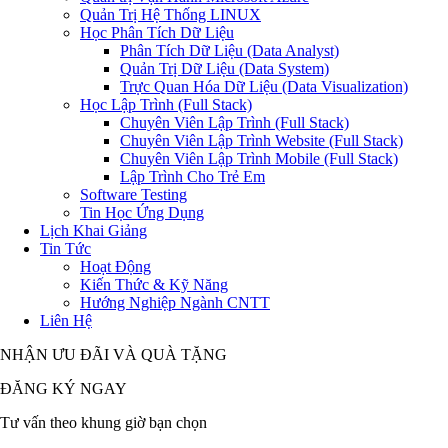
Quản Trị Hệ Thống LINUX
Học Phân Tích Dữ Liệu
Phân Tích Dữ Liệu (Data Analyst)
Quản Trị Dữ Liệu (Data System)
Trực Quan Hóa Dữ Liệu (Data Visualization)
Học Lập Trình (Full Stack)
Chuyên Viên Lập Trình (Full Stack)
Chuyên Viên Lập Trình Website (Full Stack)
Chuyên Viên Lập Trình Mobile (Full Stack)
Lập Trình Cho Trẻ Em
Software Testing
Tin Học Ứng Dụng
Lịch Khai Giảng
Tin Tức
Hoạt Động
Kiến Thức & Kỹ Năng
Hướng Nghiệp Ngành CNTT
Liên Hệ
NHẬN ƯU ĐÃI VÀ QUÀ TẶNG
ĐĂNG KÝ NGAY
Tư vấn theo khung giờ bạn chọn