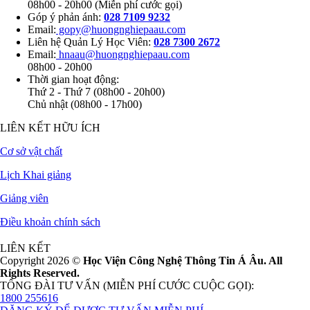
08h00 - 20h00 (Miễn phí cước gọi)
Góp ý phản ánh:
028 7109 9232
Email:
gopy@huongnghiepaau.com
Liên hệ Quản Lý Học Viên:
028 7300 2672
Email:
hnaau@huongnghiepaau.com
08h00 - 20h00
Thời gian hoạt động:
Thứ 2 - Thứ 7 (08h00 - 20h00)
Chủ nhật (08h00 - 17h00)
LIÊN KẾT HỮU ÍCH
Cơ sở vật chất
Lịch Khai giảng
Giảng viên
Điều khoản chính sách
LIÊN KẾT
Copyright 2026 ©
Học Viện Công Nghệ Thông Tin Á Âu. All
Rights Reserved.
TỔNG ĐÀI TƯ VẤN (MIỄN PHÍ CƯỚC CUỘC GỌI):
1800 255616