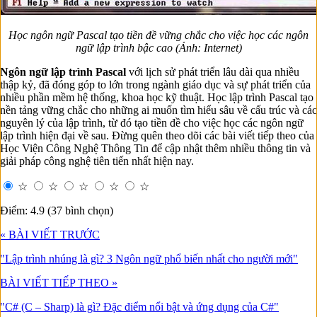
Học ngôn ngữ Pascal tạo tiền đề vững chắc cho việc học các ngôn
ngữ lập trình bậc cao (Ảnh: Internet)
Ngôn ngữ lập trình Pascal
với lịch sử phát triển lâu dài qua nhiều
thập kỷ, đã đóng góp to lớn trong ngành giáo dục và sự phát triển của
nhiều phần mềm hệ thống, khoa học kỹ thuật. Học lập trình Pascal tạo
nền tảng vững chắc cho những ai muốn tìm hiểu sâu về cấu trúc và các
nguyên lý của lập trình, từ đó tạo tiền đề cho việc học các ngôn ngữ
lập trình hiện đại về sau. Đừng quên theo dõi các bài viết tiếp theo của
Học Viện Công Nghệ Thông Tin để cập nhật thêm nhiều thông tin và
giải pháp công nghệ tiên tiến nhất hiện nay.
☆
☆
☆
☆
☆
Điểm: 4.9 (37 bình chọn)
« BÀI VIẾT TRƯỚC
"Lập trình nhúng là gì? 3 Ngôn ngữ phổ biến nhất cho người mới"
BÀI VIẾT TIẾP THEO »
"C# (C – Sharp) là gì? Đặc điểm nổi bật và ứng dụng của C#"