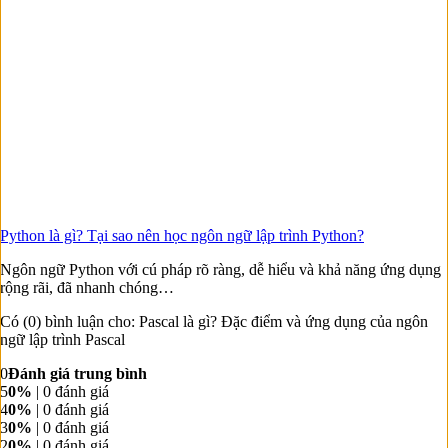
Python là gì? Tại sao nên học ngôn ngữ lập trình Python?
Ngôn ngữ Python với cú pháp rõ ràng, dễ hiểu và khả năng ứng dụng
rộng rãi, đã nhanh chóng…
Có (0) bình luận cho: Pascal là gì? Đặc điểm và ứng dụng của ngôn
ngữ lập trình Pascal
0
Đánh giá trung bình
5
0%
| 0 đánh giá
4
0%
| 0 đánh giá
3
0%
| 0 đánh giá
2
0%
| 0 đánh giá