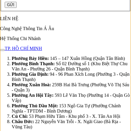
LIÊN HỆ
Công Nghệ Thông Tin Á Âu
Hệ Thống Chi Nhánh
TP. HỒ CHÍ MINH
Phường Bảy Hiền:
145 – 147 Xuân Hồng (Quận Tân Bình)
Phường Bình Thạnh:
Số 02 Đường số 1 (Khu Biệt Thự Chu
Văn An - Phường 26 - Quận Bình Thạnh)
Phường Gia Định:
94 - 96 Phan Xích Long (Phường 3 - Quận
Bình Thạnh)
Phường Xuân Hoà:
259B Hai Bà Trưng (Phường Võ Thị Sáu
- Quận 3)
Phường An Hội Tây:
593 Lê Văn Thọ (Phường 14 - Quận Gò
Vấp)
Phường Thủ Dầu Một:
153 Ngô Gia Tự (Phường Chánh
Nghĩa - TPTDM - Bình Dương)
Củ Chi:
53 Phạm Hữu Tâm - Khu phố 3 - X. Tân An Hội
Châu Đức:
22 Nguyễn Văn Trỗi - X. Ngãi Giao (Bà Rịa -
Vũng Tàu)