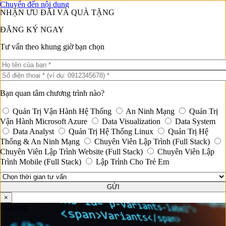
Chuyển đến nội dung
NHẬN ƯU ĐÃI VÀ QUÀ TẶNG
ĐĂNG KÝ NGAY
Trang chủ
»
Chuyên Viên Lập Trình Fullstack
»
Pascal là gì?
Tư vấn theo khung giờ bạn chọn
Pascal là gì? Đặc điểm và ứng dụng của
ngôn ngữ lập trình Pascal
Bạn quan tâm chương trình nào?
Phan Thanh
04/10/2024
8177
Trang Chủ
Quản Trị Vận Hành Hệ Thống
An Ninh Mạng
Quản Trị
Giới Thiệu
Pascal là một ngôn ngữ lập trình quen thuộc trong cộng đồng lập trình
Vận Hành Microsoft Azure
Data Visualization
Data System
Cơ Sở Vật Chất
viên chuyên nghiệp. Được đặt tên theo nhà toán học, triết gia và nhà
Data Analyst
Quản Trị Hệ Thống Linux
Quản Trị Hệ
Giảng Viên
vật lý người Pháp Blaise Pascal, ngôn ngữ lập trình Pascal không chỉ
Thống & An Ninh Mạng
Chuyên Viên Lập Trình (Full Stack)
Điều Khoản & Chính Sách
phục vụ cho mục đích giảng dạy mà còn được ứng dụng rộng rãi trong
Chuyên Viên Lập Trình Website (Full Stack)
Chuyên Viên Lập
Khóa Đào Tạo
nhiều lĩnh vực khác nhau. Trong bài viết này,
Học Viện Công Nghệ
Trình Mobile (Full Stack)
Lập Trình Cho Trẻ Em
Chuyên Viên Quản Trị Vận Hành Hệ Thống
Thông Tin Á Âu
sẽ giới thiệu
khái niệm lập trình Pascal
cùng những
An Ninh Mạng (Network Security)
đặc điểm nổi bật và ứng dụng thực tế mà ngôn ngữ Pascal mang lại.
Chuyên Viên Quản Trị Hệ Thống & An Ninh Mạng
GỬI
Quản trị Vận Hành Microsoft Azure
×
Quản Trị Hệ Thống LINUX
Loading...
Học Phân Tích Dữ Liệu
Phân Tích Dữ Liệu (Data Analyst)