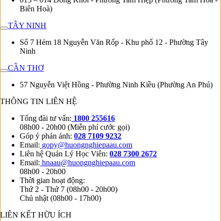
Biên Hoà)
TÂY NINH
Số 7 Hẻm 18 Nguyễn Văn Rốp - Khu phố 12 - Phường Tây
Ninh
CẦN THƠ
57 Nguyễn Việt Hồng - Phường Ninh Kiều (Phường An Phú)
THÔNG TIN LIÊN HỆ
Tổng đài tư vấn:
1800 255616
08h00 - 20h00 (Miễn phí cước gọi)
Góp ý phản ánh:
028 7109 9232
Email:
gopy@huongnghiepaau.com
Liên hệ Quản Lý Học Viên:
028 7300 2672
Email:
hnaau@huongnghiepaau.com
08h00 - 20h00
Thời gian hoạt động:
Thứ 2 - Thứ 7 (08h00 - 20h00)
Chủ nhật (08h00 - 17h00)
LIÊN KẾT HỮU ÍCH