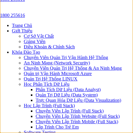
1800 255616
Trang Chủ
Giới Thiệu
Cơ Sở Vật Chất
Giảng Viên
Điều Khoản & Chính Sách
Khóa Đào Tạo
Chuyên Viên Quản Trị Vận Hành Hệ Thống
An Ninh Mạng (Network Security)
Chuyên Viên Quản Trị Hệ Thống & An Ninh Mạng
Quản trị Vận Hành Microsoft Azure
Quản Trị Hệ Thống LINUX
Học Phân Tích Dữ Liệu
Phân Tích Dữ Liệu (Data Analyst)
Quản Trị Dữ Liệu (Data System)
Trực Quan Hóa Dữ Liệu (Data Visualization)
Học Lập Trình (Full Stack)
Chuyên Viên Lập Trình (Full Stack)
Chuyên Viên Lập Trình Website (Full Stack)
Chuyên Viên Lập Trình Mobile (Full Stack)
Lập Trình Cho Trẻ Em
Software Testing