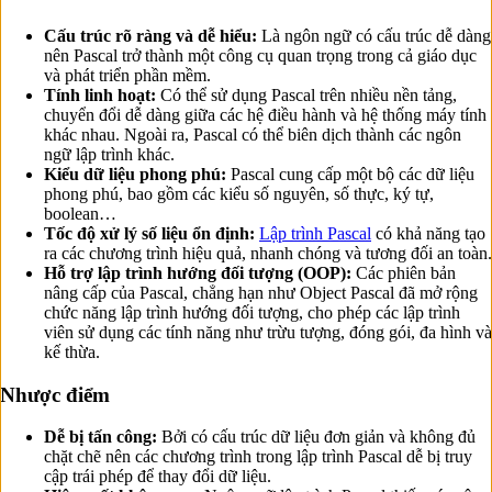
Cấu trúc rõ ràng và dễ hiểu:
Là ngôn ngữ có cấu trúc dễ dàng
nên Pascal trở thành một công cụ quan trọng trong cả giáo dục
và phát triển phần mềm.
Tính linh hoạt:
Có thể sử dụng Pascal trên nhiều nền tảng,
chuyển đổi dễ dàng giữa các hệ điều hành và hệ thống máy tính
khác nhau. Ngoài ra, Pascal có thể biên dịch thành các ngôn
ngữ lập trình khác.
Kiểu dữ liệu phong phú:
Pascal cung cấp một bộ các dữ liệu
phong phú, bao gồm các kiểu số nguyên, số thực, ký tự,
boolean…
Tốc độ xử lý số liệu ổn định:
Lập trình Pascal
có khả năng tạo
ra các chương trình hiệu quả, nhanh chóng và tương đối an toàn.
Hỗ trợ lập trình hướng đối tượng (OOP):
Các phiên bản
nâng cấp của Pascal, chẳng hạn như Object Pascal đã mở rộng
chức năng lập trình hướng đối tượng, cho phép các lập trình
viên sử dụng các tính năng như trừu tượng, đóng gói, đa hình và
kế thừa.
Nhược điểm
Dễ bị tấn công:
Bởi có cấu trúc dữ liệu đơn giản và không đủ
chặt chẽ nên các chương trình trong lập trình Pascal dễ bị truy
cập trái phép để thay đổi dữ liệu.