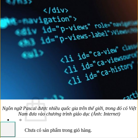
Quản Trị Dữ Liệu (Data System)
Trực Quan Hóa Dữ Liệu (Data Visualization)
Học Lập Trình (Full Stack)
Chuyên Viên Lập Trình (Full Stack)
Chuyên Viên Lập Trình Website (Full Stack)
Chuyên Viên Lập Trình Mobile (Full Stack)
Lập Trình Cho Trẻ Em
Software Testing
Tin Học Ứng Dụng
Lịch Khai Giảng
Tin Tức
Hoạt Động
Kiến Thức & Kỹ Năng
Hướng Nghiệp Ngành CNTT
Liên Hệ
Ngôn ngữ Pascal được nhiều quốc gia trên thế giới, trong đó có Việt
Nam đưa vào chương trình giáo dục (Ảnh: Internet)
Chưa có sản phẩm trong giỏ hàng.