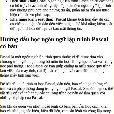
Hiệu suất không cao
: Ngôn ngữ lập trình Pascal thiếu các công
cụ hỗ trợ và các tính năng hiện đại, dẫn đến ngôn ngữ lập trình
này không phù hợp cho những dự án, phần mềm đòi hỏi thực
hiện các tác vụ phức tạp.
Khả năng kiểm soát thấp:
Pascal không tích hợp đầy đủ các
cơ chế bảo mật nên dẫn đến việc bị hạn chế khả năng kiểm soát
dữ liệu, mã hóa dữ liệu và bảo mật thông tin.
Hướng dẫn học ngôn ngữ lập trình Pascal
cơ bản
Pascal là một ngôn ngữ lập trình quen thuộc vì đã được đưa vào
chương trình giáo dục trong bộ môn tin học Trung học cơ sở và Trung
học phổ thông. Học Pascal cơ bản giúp chúng ta hiểu được quy trình
làm việc của máy tính, cài đặt các câu lệnh và cách điều khiển hệ
thống máy tính làm việc.
Để bắt đầu quá trình tự học Pascal, đầu tiên, bạn cần học những cấu
trúc và cú pháp thông dụng trong ngôn ngữ Pascal. Sau đó, bạn có thể
bắt đầu viết và thử chạy các chương trình cơ bản để làm quen với
những cú pháp của Pascal.
Sau khi đã quen với những câu lệnh cơ bản, bạn cần học cách khai
báo và sử dụng các biến, kiểu dữ liệu, các câu lệnh và vòng lặp trong