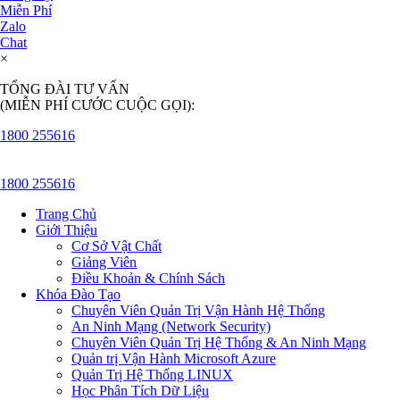
Miễn Phí
Zalo
Chat
×
TỔNG ĐÀI TƯ VẤN
(MIỄN PHÍ CƯỚC CUỘC GỌI):
1800 255616
1800 255616
Trang Chủ
Giới Thiệu
Cơ Sở Vật Chất
Giảng Viên
Điều Khoản & Chính Sách
Khóa Đào Tạo
Chuyên Viên Quản Trị Vận Hành Hệ Thống
An Ninh Mạng (Network Security)
Chuyên Viên Quản Trị Hệ Thống & An Ninh Mạng
Quản trị Vận Hành Microsoft Azure
Quản Trị Hệ Thống LINUX
Học Phân Tích Dữ Liệu