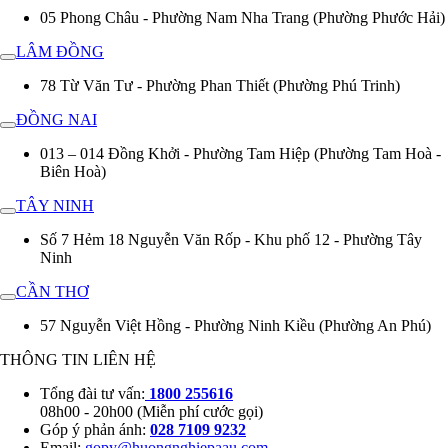
05 Phong Châu - Phường Nam Nha Trang (Phường Phước Hải)
LÂM ĐỒNG
78 Từ Văn Tư - Phường Phan Thiết (Phường Phú Trinh)
ĐỒNG NAI
013 – 014 Đồng Khởi - Phường Tam Hiệp (Phường Tam Hoà -
Biên Hoà)
TÂY NINH
Số 7 Hẻm 18 Nguyễn Văn Rốp - Khu phố 12 - Phường Tây
Ninh
CẦN THƠ
57 Nguyễn Việt Hồng - Phường Ninh Kiều (Phường An Phú)
THÔNG TIN LIÊN HỆ
Tổng đài tư vấn:
1800 255616
08h00 - 20h00 (Miễn phí cước gọi)
Góp ý phản ánh:
028 7109 9232
Email:
gopy@huongnghiepaau.com