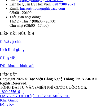
Liên hệ Quản Lý Học Viên:
028 7300 2672
Email:
hnaau@huongnghiepaau.com
08h00 - 20h00
Thời gian hoạt động:
Thứ 2 - Thứ 7 (08h00 - 20h00)
Chủ nhật (08h00 - 17h00)
LIÊN KẾT HỮU ÍCH
Cơ sở vật chất
Lịch Khai giảng
Giảng viên
Điều khoản chính sách
LIÊN KẾT
Copyright 2026 ©
Học Viện Công Nghệ Thông Tin Á Âu. All
Rights Reserved.
TỔNG ĐÀI TƯ VẤN (MIỄN PHÍ CƯỚC CUỘC GỌI):
1800 255616
ĐĂNG KÝ ĐỂ ĐƯỢC TƯ VẤN MIỄN PHÍ
Khai Giảng
Đăng Ký