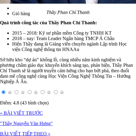
Thầy Phan Chí Thanh
Giỏ hàng
Quá trình công tác của Thầy Phan Chí Thanh:
2015 – 2018: Kỹ sư phần mềm Công ty TNHH KT
2018 – nay: Team Leader Ngân hàng TMCP Á Châu
Hiện Thầy đang là Giảng viên chuyên ngành Lập trình Học
viện Công nghệ thông tin HNAAu
Sở hữu kho “dự án” khổng lồ, cùng nhiều năm kinh nghiệm và
phương châm giáo dục khuyến khích sáng tạo, phản biện, Thầy Phan
Chí Thanh sẽ là người truyền cảm hứng cho bạn bứt phá, theo đuổi
đam mê công nghệ cùng Học Viện Công Nghệ Thông Tin – Hướng
Nghiệp Á Âu.
☆
☆
☆
☆
☆
Điểm: 4.8 (43 bình chọn)
« BÀI VIẾT TRƯỚC
"Thầy Nguyễn Văn Hưng"
BÀI VIẾT TIẾP THEO »