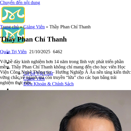
Chuyển đến nội dung
Trang chủ
»
Giảng Viên
»
Thầy Phan Chí Thanh
Thầy Phan Chí Thanh
Quản Trị Viên
21/10/2025
6462
Với bề dày kinh nghiệm hơn 14 năm trong lĩnh vực phát triển phần
Trang Chủ
mềm, Thầy Phan Chí Thanh không chỉ mang đến cho học viên Học
Giới Thiệu
Viện Công Nghệ Thông tin – Hướng Nghiệp Á Âu nền tảng kiến thức
Cơ Sở Vật Chất
vững chắc về ngành mà còn truyền “lửa” cho các bạn bằng trải
Giảng Viên
nghiệm thực tiễn.
Điều Khoản & Chính Sách
Khóa Đào Tạo
Chuyên Viên Quản Trị Vận Hành Hệ Thống
An Ninh Mạng (Network Security)
Chuyên Viên Quản Trị Hệ Thống & An Ninh Mạng
Quản trị Vận Hành Microsoft Azure
Quản Trị Hệ Thống LINUX
Học Phân Tích Dữ Liệu
Phân Tích Dữ Liệu (Data Analyst)