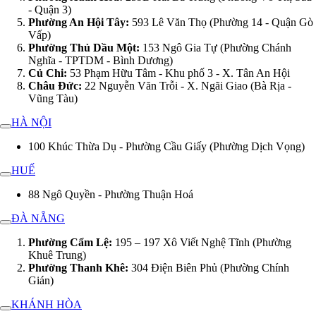
- Quận 3)
Phường An Hội Tây:
593 Lê Văn Thọ (Phường 14 - Quận Gò
Vấp)
Phường Thủ Dầu Một:
153 Ngô Gia Tự (Phường Chánh
Nghĩa - TPTDM - Bình Dương)
Củ Chi:
53 Phạm Hữu Tâm - Khu phố 3 - X. Tân An Hội
Châu Đức:
22 Nguyễn Văn Trỗi - X. Ngãi Giao (Bà Rịa -
Vũng Tàu)
HÀ NỘI
100 Khúc Thừa Dụ - Phường Cầu Giấy (Phường Dịch Vọng)
HUẾ
88 Ngô Quyền - Phường Thuận Hoá
ĐÀ NẴNG
Phường Cẩm Lệ:
195 – 197 Xô Viết Nghệ Tĩnh (Phường
Khuê Trung)
Phường Thanh Khê:
304 Điện Biên Phủ (Phường Chính
Gián)
KHÁNH HÒA