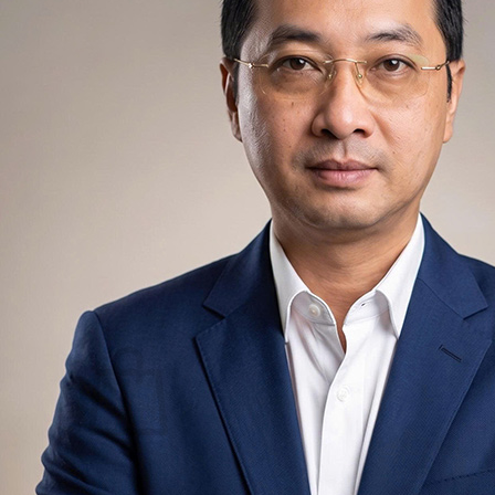
Quản Trị Dữ Liệu (Data System)
Trực Quan Hóa Dữ Liệu (Data Visualization)
Học Lập Trình (Full Stack)
Chuyên Viên Lập Trình (Full Stack)
Chuyên Viên Lập Trình Website (Full Stack)
Chuyên Viên Lập Trình Mobile (Full Stack)
Lập Trình Cho Trẻ Em
Software Testing
Tin Học Ứng Dụng
Lịch Khai Giảng
Tin Tức
Hoạt Động
Kiến Thức & Kỹ Năng
Hướng Nghiệp Ngành CNTT
Liên Hệ
Chưa có sản phẩm trong giỏ hàng.