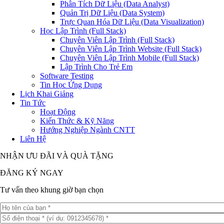
Phân Tích Dữ Liệu (Data Analyst)
Quản Trị Dữ Liệu (Data System)
Trực Quan Hóa Dữ Liệu (Data Visualization)
Học Lập Trình (Full Stack)
Chuyên Viên Lập Trình (Full Stack)
Chuyên Viên Lập Trình Website (Full Stack)
Chuyên Viên Lập Trình Mobile (Full Stack)
Lập Trình Cho Trẻ Em
Software Testing
Tin Học Ứng Dụng
Lịch Khai Giảng
Tin Tức
Hoạt Động
Kiến Thức & Kỹ Năng
Hướng Nghiệp Ngành CNTT
Liên Hệ
NHẬN ƯU ĐÃI VÀ QUÀ TẶNG
ĐĂNG KÝ NGAY
Tư vấn theo khung giờ bạn chọn