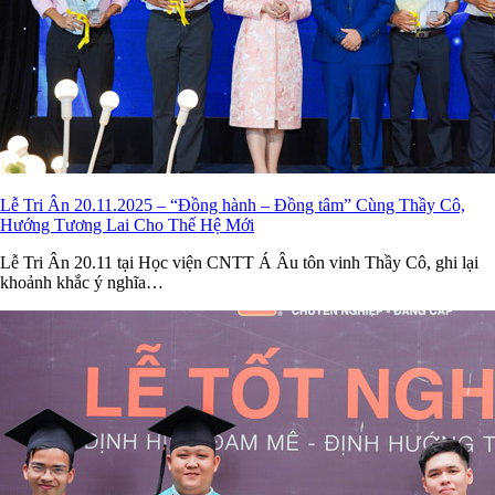
Lễ Tri Ân 20.11.2025 – “Đồng hành – Đồng tâm” Cùng Thầy Cô,
Hướng Tương Lai Cho Thế Hệ Mới
Lễ Tri Ân 20.11 tại Học viện CNTT Á Âu tôn vinh Thầy Cô, ghi lại
khoảnh khắc ý nghĩa…