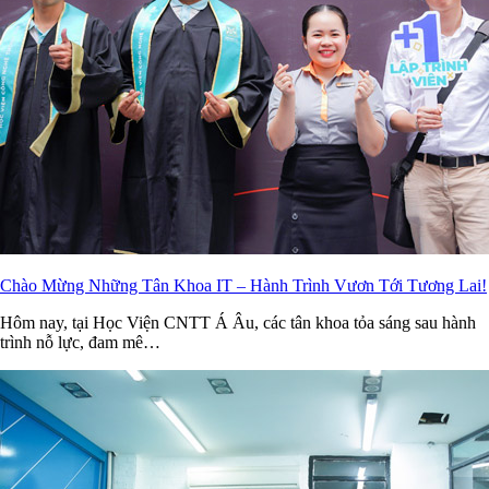
Chào Mừng Những Tân Khoa IT – Hành Trình Vươn Tới Tương Lai!
Hôm nay, tại Học Viện CNTT Á Âu, các tân khoa tỏa sáng sau hành
trình nỗ lực, đam mê…