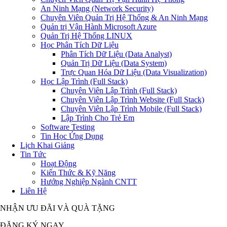
An Ninh Mạng (Network Security)
Chuyên Viên Quản Trị Hệ Thống & An Ninh Mạng
Quản trị Vận Hành Microsoft Azure
Quản Trị Hệ Thống LINUX
Học Phân Tích Dữ Liệu
Phân Tích Dữ Liệu (Data Analyst)
Quản Trị Dữ Liệu (Data System)
Trực Quan Hóa Dữ Liệu (Data Visualization)
Học Lập Trình (Full Stack)
Chuyên Viên Lập Trình (Full Stack)
Chuyên Viên Lập Trình Website (Full Stack)
Chuyên Viên Lập Trình Mobile (Full Stack)
Lập Trình Cho Trẻ Em
Software Testing
Tin Học Ứng Dụng
Lịch Khai Giảng
Tin Tức
Hoạt Động
Kiến Thức & Kỹ Năng
Hướng Nghiệp Ngành CNTT
Liên Hệ
NHẬN ƯU ĐÃI VÀ QUÀ TẶNG
ĐĂNG KÝ NGAY