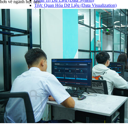
Quản Trị Dữ Liệu (Data System)
hơn về ngành học này.
Trực Quan Hóa Dữ Liệu (Data Visualization)
Học Lập Trình (Full Stack)
Chuyên Viên Lập Trình (Full Stack)
Chuyên Viên Lập Trình Website (Full Stack)
Chuyên Viên Lập Trình Mobile (Full Stack)
Lập Trình Cho Trẻ Em
Software Testing
Tin Học Ứng Dụng
Lịch Khai Giảng
Tin Tức
Hoạt Động
Kiến Thức & Kỹ Năng
Hướng Nghiệp Ngành CNTT
Liên Hệ
Chưa có sản phẩm trong giỏ hàng.