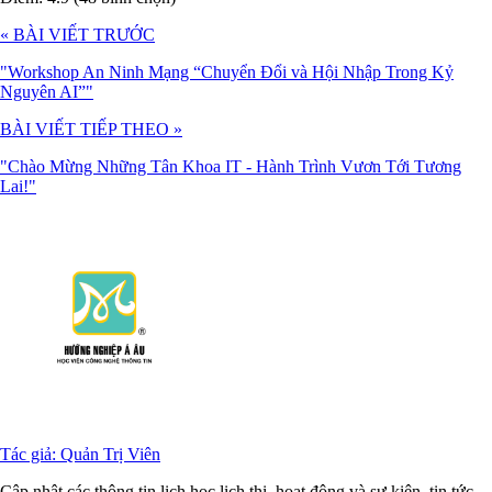
« BÀI VIẾT TRƯỚC
"Workshop An Ninh Mạng “Chuyển Đổi và Hội Nhập Trong Kỷ
Nguyên AI”"
BÀI VIẾT TIẾP THEO »
"Chào Mừng Những Tân Khoa IT - Hành Trình Vươn Tới Tương
Lai!"
Tác giả: Quản Trị Viên
Cập nhật các thông tin lịch học lịch thi, hoạt động và sự kiện, tin tức