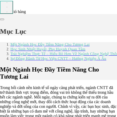
Giỏ hàng
Mục Lục
Một Ngành Học Đầy Tiềm Năng Cho Tương Lai
Học Sinh Nhiệt Huyết, Phụ Huynh Quan Tâm
Trải Nghiệm Thực Tế – Hiểu Rõ Hơn Về Ngành Công Nghệ Thô
Sự Đồng Hành Từ Học Viện CNTT – Hướng Nghiệp Á Âu
Một Ngành Học Đầy Tiềm Năng Cho
Tương Lai
Trong bối cảnh nền kinh tế số ngày càng phát triển, ngành CNTT đã
trở thành lĩnh vực trọng điểm, đóng vai trò không thể thiếu trong hầu
hết các ngành nghề. Mỗi ngày, chúng ta chứng kiến sự ra đời của
những công nghệ mới, thay đổi cách thức hoạt động của các doanh
nghiệp và đời sống của con người. Chính vì vậy, các bạn học sinh, đặc
biệt là những bạn có đam mê với công nghệ, lập trình, hay những bạn
muốn làm việc trong một ngành có khả năng phát triển mạnh mẽ trong