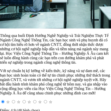
Thông qua buổi Định Hướng Nghề Nghiệp và Trải Nghiệm Thực Tế
Ngành Công Nghệ Thông Tin, các bạn học sinh và phụ huynh đã có
cơ hội tìm hiểu rõ hơn về ngành CNTT, đồng thời nhận thức được
những cơ hội nghề nghiệp hấp dẫn và tiềm năng mà ngành này mang
lại. Học Viện Công Nghệ Thông Tin – Hướng Nghiệp Á Âu cam kết
sẽ luôn đồng hành cùng các bạn trên con đường khám phá và phát
triển sự nghiệp trong ngành công nghệ thông tin.
Với sự chuẩn bị kỹ lưỡng về kiến thức, kỹ năng và sự đam mê, các
bạn học sinh hoàn toàn có thể tự tin chinh phục những thử thách trong
ngành CNTT, và vươn tới những cơ hội nghề nghiệp tuyệt vời. Hãy
bắt đầu hành trình khám phá công nghệ từ hôm nay, và gia nhập vào
cộng đồng học viên của Học Viện Công Nghệ Thông Tin – Hướng
Nghiệp Á Âu để cùng nhau chinh phục những đỉnh cao mới!
☆
☆
☆
☆
☆
Điểm: 4.9 (48 bình chọn)