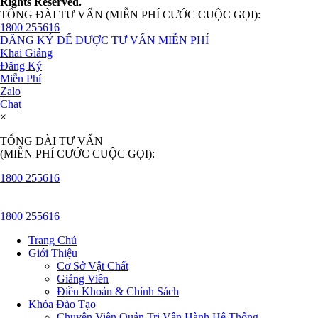
Rights Reserved.
TỔNG ĐÀI TƯ VẤN (MIỄN PHÍ CƯỚC CUỘC GỌI):
1800 255616
ĐĂNG KÝ ĐỂ ĐƯỢC TƯ VẤN MIỄN PHÍ
Khai Giảng
Đăng Ký
Miễn Phí
Zalo
Chat
×
TỔNG ĐÀI TƯ VẤN
(MIỄN PHÍ CƯỚC CUỘC GỌI):
1800 255616
1800 255616
Trang Chủ
Giới Thiệu
Cơ Sở Vật Chất
Giảng Viên
Điều Khoản & Chính Sách
Khóa Đào Tạo
Chuyên Viên Quản Trị Vận Hành Hệ Thống