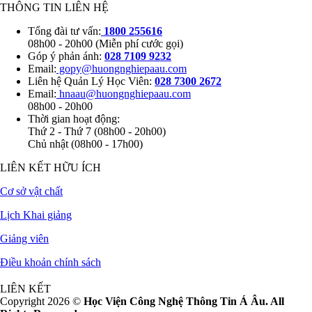
THÔNG TIN LIÊN HỆ
Tổng đài tư vấn:
1800 255616
08h00 - 20h00 (Miễn phí cước gọi)
Góp ý phản ánh:
028 7109 9232
Email:
gopy@huongnghiepaau.com
Liên hệ Quản Lý Học Viên:
028 7300 2672
Email:
hnaau@huongnghiepaau.com
08h00 - 20h00
Thời gian hoạt động:
Thứ 2 - Thứ 7 (08h00 - 20h00)
Chủ nhật (08h00 - 17h00)
LIÊN KẾT HỮU ÍCH
Cơ sở vật chất
Lịch Khai giảng
Giảng viên
Điều khoản chính sách
LIÊN KẾT
Copyright 2026 ©
Học Viện Công Nghệ Thông Tin Á Âu. All