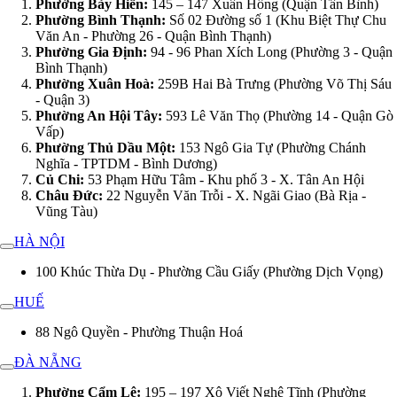
Phường Bảy Hiền:
145 – 147 Xuân Hồng (Quận Tân Bình)
Phường Bình Thạnh:
Số 02 Đường số 1 (Khu Biệt Thự Chu
Văn An - Phường 26 - Quận Bình Thạnh)
Phường Gia Định:
94 - 96 Phan Xích Long (Phường 3 - Quận
Bình Thạnh)
Phường Xuân Hoà:
259B Hai Bà Trưng (Phường Võ Thị Sáu
- Quận 3)
Phường An Hội Tây:
593 Lê Văn Thọ (Phường 14 - Quận Gò
Vấp)
Phường Thủ Dầu Một:
153 Ngô Gia Tự (Phường Chánh
Nghĩa - TPTDM - Bình Dương)
Củ Chi:
53 Phạm Hữu Tâm - Khu phố 3 - X. Tân An Hội
Châu Đức:
22 Nguyễn Văn Trỗi - X. Ngãi Giao (Bà Rịa -
Vũng Tàu)
HÀ NỘI
100 Khúc Thừa Dụ - Phường Cầu Giấy (Phường Dịch Vọng)
HUẾ
88 Ngô Quyền - Phường Thuận Hoá
ĐÀ NẴNG
Phường Cẩm Lệ:
195 – 197 Xô Viết Nghệ Tĩnh (Phường