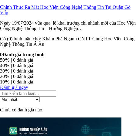
Chính Thức Ra Mắt Học Viện Công Nghệ Thông Tin Tại Quận Gò
Vấp
Ngày 19/07/2024 vừa qua, lễ khai trương chi nhánh mới của Học Viện
Công Nghệ Thông Tin – Hướng Nghiệp…
Có (0) bình luận cho: Khám Phá Ngành CNTT Cùng Học Viện Công
Nghệ Thông Tin Á Âu
0
Đánh giá trung bình
5
0%
| 0 đánh giá
4
0%
| 0 đánh giá
3
0%
| 0 đánh giá
2
0%
| 0 đánh giá
1
0%
| 0 đánh giá
Đánh giá ngay
Chưa có đánh giá nào.