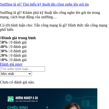
Sniffing là gì? Tìm hiểu kỹ thuật tấn công nghe lén gói tin
Sniffing là gì? Khám phá kỹ thuật tấn công nghe lén gói tin trong
mạng, cách hoạt động của sniffing…
Có (0) bình luận cho: Tấn công mạng là gì? Hình thức tấn công mạng
phổ biến
0
Đánh giá trung bình
5
0%
| 0 đánh giá
4
0%
| 0 đánh giá
3
0%
| 0 đánh giá
2
0%
| 0 đánh giá
1
0%
| 0 đánh giá
Đánh giá ngay
Chưa có đánh giá nào.