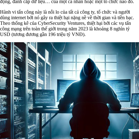
động, đánh cắp dữ liệu… của một cá nhân hoặc một tổ chức nào đó.
Hành vi tấn công này là nỗi lo của tất cả công ty, tổ chức và người
dùng internet bởi nó gây ra thiệt hại nặng nề về thời gian và tiền bạc.
Theo thống kê của CyberSecurity Ventures, thiệt hại bởi các vụ tấn
công mạng trên toàn thế giới trong năm 2023 là khoảng 8 nghìn tỷ
USD (tương đương gần 196 triệu tỷ VNĐ).