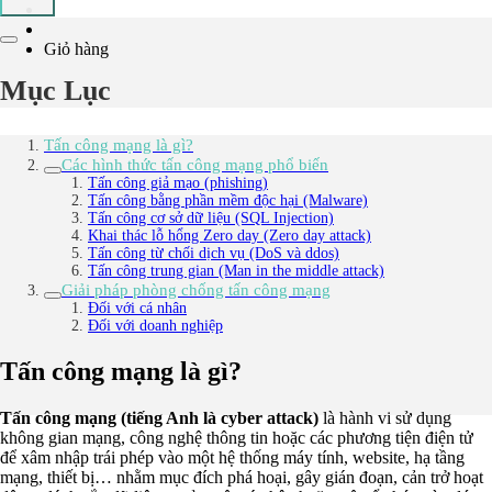
Giỏ hàng
Mục Lục
Tấn công mạng là gì?
Các hình thức tấn công mạng phổ biến
Tấn công giả mạo (phishing)
Tấn công bằng phần mềm độc hại (Malware)
Tấn công cơ sở dữ liệu (SQL Injection)
Khai thác lỗ hổng Zero day (Zero day attack)
Tấn công từ chối dịch vụ (DoS và ddos)
Tấn công trung gian (Man in the middle attack)
Giải pháp phòng chống tấn công mạng
Đối với cá nhân
Đối với doanh nghiệp
Tấn công mạng là gì?
Tấn công mạng (tiếng Anh là cyber attack)
là hành vi sử dụng
không gian mạng, công nghệ thông tin hoặc các phương tiện điện tử
để xâm nhập trái phép vào một hệ thống máy tính, website, hạ tầng
mạng, thiết bị… nhằm mục đích phá hoại, gây gián đoạn, cản trở hoạt