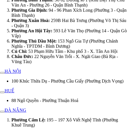
Văn An - Phường 26 - Quận Bình Thạnh)
Phường Gia Định:
94 - 96 Phan Xích Long (Phường 3 - Quận
Bình Thạnh)
Phường Xuân Hoà:
259B Hai Bà Trưng (Phường Võ Thị Sáu
- Quận 3)
Phường An Hội Tây:
593 Lê Văn Thọ (Phường 14 - Quận Gò
Vấp)
Phường Thủ Dầu Một:
153 Ngô Gia Tự (Phường Chánh
Nghĩa - TPTDM - Bình Dương)
Củ Chi:
53 Phạm Hữu Tâm - Khu phố 3 - X. Tân An Hội
Châu Đức:
22 Nguyễn Văn Trỗi - X. Ngãi Giao (Bà Rịa -
Vũng Tàu)
HÀ NỘI
100 Khúc Thừa Dụ - Phường Cầu Giấy (Phường Dịch Vọng)
HUẾ
88 Ngô Quyền - Phường Thuận Hoá
ĐÀ NẴNG
Phường Cẩm Lệ:
195 – 197 Xô Viết Nghệ Tĩnh (Phường
Khuê Trung)