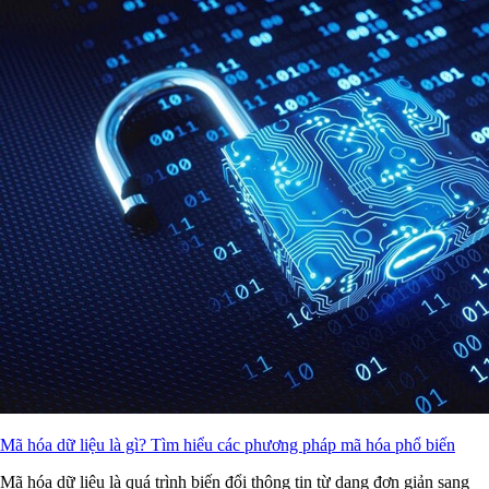
Mã hóa dữ liệu là gì? Tìm hiểu các phương pháp mã hóa phổ biến
Mã hóa dữ liệu là quá trình biến đổi thông tin từ dạng đơn giản sang