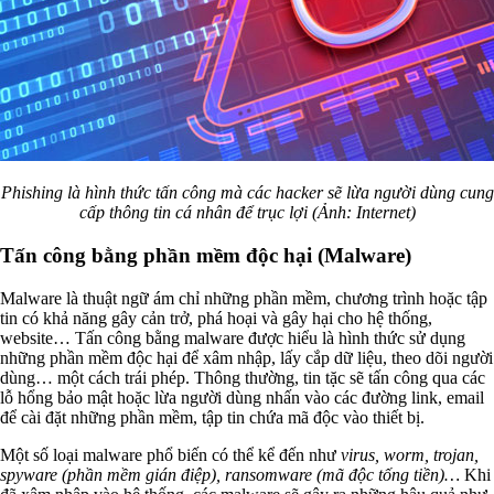
Phishing là hình thức tấn công mà các hacker sẽ lừa người dùng cung
cấp thông tin cá nhân để trục lợi (Ảnh: Internet)
Tấn công bằng phần mềm độc hại (Malware)
Malware là thuật ngữ ám chỉ những phần mềm, chương trình hoặc tập
tin có khả năng gây cản trở, phá hoại và gây hại cho hệ thống,
website… Tấn công bằng malware được hiểu là hình thức sử dụng
những phần mềm độc hại để xâm nhập, lấy cắp dữ liệu, theo dõi người
dùng… một cách trái phép. Thông thường, tin tặc sẽ tấn công qua các
lỗ hổng bảo mật hoặc lừa người dùng nhấn vào các đường link, email
để cài đặt những phần mềm, tập tin chứa mã độc vào thiết bị.
Một số loại malware phổ biến có thể kể đến như
virus, worm, trojan,
spyware (phần mềm gián điệp), ransomware (mã độc tống tiền)…
Khi