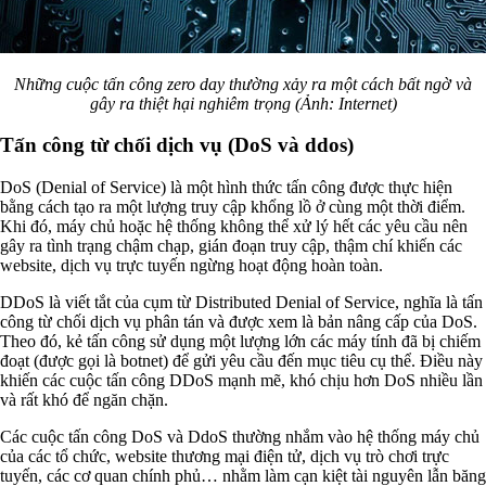
Những cuộc tấn công zero day thường xảy ra một cách bất ngờ và
gây ra thiệt hại nghiêm trọng (Ảnh: Internet)
Tấn công từ chối dịch vụ (DoS và ddos)
DoS (Denial of Service) là một hình thức tấn công được thực hiện
bằng cách tạo ra một lượng truy cập khổng lồ ở cùng một thời điểm.
Khi đó, máy chủ hoặc hệ thống không thể xử lý hết các yêu cầu nên
gây ra tình trạng chậm chạp, gián đoạn truy cập, thậm chí khiến các
website, dịch vụ trực tuyến ngừng hoạt động hoàn toàn.
DDoS là viết tắt của cụm từ Distributed Denial of Service, nghĩa là tấn
công từ chối dịch vụ phân tán và được xem là bản nâng cấp của DoS.
Theo đó, kẻ tấn công sử dụng một lượng lớn các máy tính đã bị chiếm
đoạt (được gọi là botnet) để gửi yêu cầu đến mục tiêu cụ thể. Điều này
khiến các cuộc tấn công DDoS mạnh mẽ, khó chịu hơn DoS nhiều lần
và rất khó để ngăn chặn.
Các cuộc tấn công DoS và DdoS thường nhắm vào hệ thống máy chủ
của các tổ chức, website thương mại điện tử, dịch vụ trò chơi trực
tuyến, các cơ quan chính phủ… nhằm làm cạn kiệt tài nguyên lẫn băng