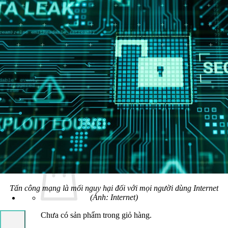
Quản Trị Dữ Liệu (Data System)
Trực Quan Hóa Dữ Liệu (Data Visualization)
Học Lập Trình (Full Stack)
Chuyên Viên Lập Trình (Full Stack)
Chuyên Viên Lập Trình Website (Full Stack)
Chuyên Viên Lập Trình Mobile (Full Stack)
Lập Trình Cho Trẻ Em
Software Testing
Tin Học Ứng Dụng
Lịch Khai Giảng
Tin Tức
Hoạt Động
Kiến Thức & Kỹ Năng
Hướng Nghiệp Ngành CNTT
Liên Hệ
Tấn công mạng là mối nguy hại đối với mọi người dùng Internet
(Ảnh: Internet)
Chưa có sản phẩm trong giỏ hàng.