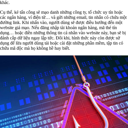
khác.
Cụ thể, kẻ tấn công sẽ mạo danh những công ty, tổ chức uy tín hoặc
các ngân hàng, ví điện tử… và gửi những email, tin nhắn có chứa một
đường link. Khi nhấn vào, người dùng sẽ được điều hướng đến một
website giả mạo. Nếu đăng nhập tài khoản ngân hàng, mã thẻ tín
dụng… hoặc điền những thông tin cá nhân vào website này, bạn sẽ bị
đánh cắp dữ liệu ngay lập tức. Đôi khi, hình thức này còn được sử
dụng để lừa người dùng tải hoặc cài đặt những phần mềm, tập tin có
chứa mã độc mà họ không hề hay biết.