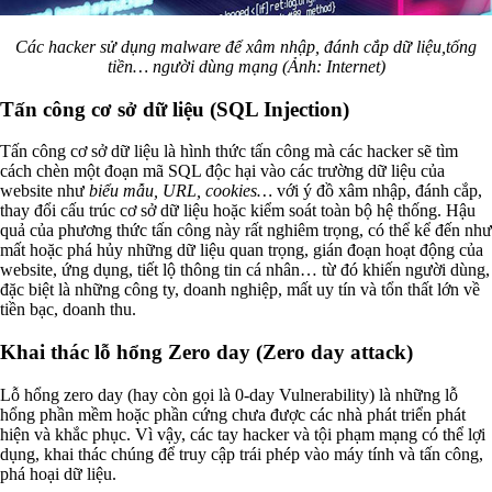
Các hacker sử dụng malware để xâm nhập, đánh cắp dữ liệu,tống
tiền… người dùng mạng (Ảnh: Internet)
Tấn công cơ sở dữ liệu (SQL Injection)
Tấn công cơ sở dữ liệu là hình thức tấn công mà các hacker sẽ tìm
cách chèn một đoạn mã SQL độc hại vào các trường dữ liệu của
website như
biểu mẫu, URL, cookies…
với ý đồ xâm nhập, đánh cắp,
thay đổi cấu trúc cơ sở dữ liệu hoặc kiểm soát toàn bộ hệ thống. Hậu
quả của phương thức tấn công này rất nghiêm trọng, có thể kể đến như
mất hoặc phá hủy những dữ liệu quan trọng, gián đoạn hoạt động của
website, ứng dụng, tiết lộ thông tin cá nhân… từ đó khiến người dùng,
đặc biệt là những công ty, doanh nghiệp, mất uy tín và tổn thất lớn về
tiền bạc, doanh thu.
Khai thác lỗ hổng Zero day (Zero day attack)
Lỗ hổng zero day (hay còn gọi là 0-day Vulnerability) là những lỗ
hổng phần mềm hoặc phần cứng chưa được các nhà phát triển phát
hiện và khắc phục. Vì vậy, các tay hacker và tội phạm mạng có thể lợi
dụng, khai thác chúng để truy cập trái phép vào máy tính và tấn công,
phá hoại dữ liệu.