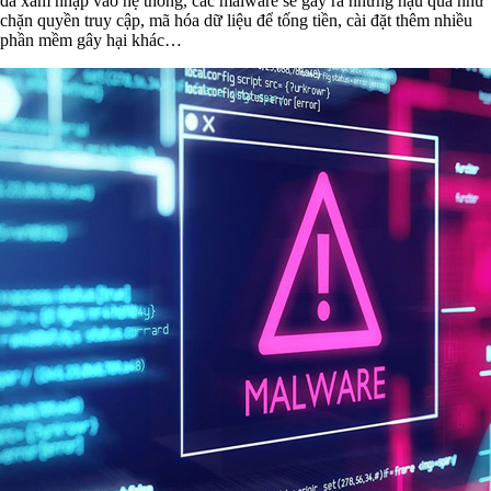
đã xâm nhập vào hệ thống, các malware sẽ gây ra những hậu quả như
chặn quyền truy cập, mã hóa dữ liệu để tống tiền, cài đặt thêm nhiều
phần mềm gây hại khác…